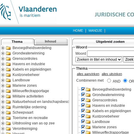
|
|
HOME
MANDJE
Inhoud
Thema
Uitgebreid zoeken
Bevoegdheidsverdeling
Grondwaterwinning
Grenscontroles
Havens en industrie
Kabels en pijpleidingen
Kustzonebeheer
Landbouw
Mariene zones
Milieueffectrapportage
Militaire activiteiten
Natuurbehoud en landschapsbescherming
Ruimtelijke ordening
Scheepvaart
Toerisme en recreatie
Uitstrooiing van as op zee
Verontreiniging